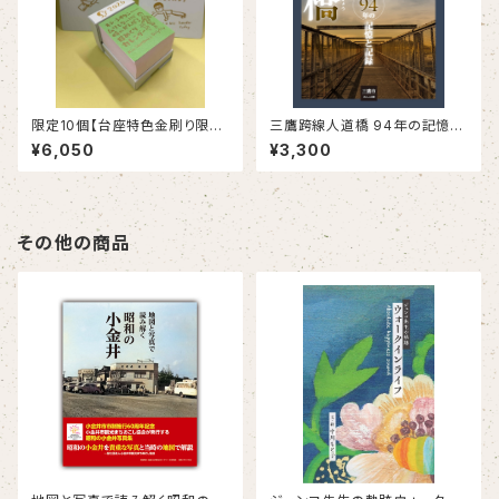
限定10個【台座特色金刷り限定
三鷹跨線人道橋 94年の記憶と
版】キン・シオタニ PRESENTS
記録
¥6,050
¥3,300
ムリしないけど時にがんばる日
めくりカレンダー2026
その他の商品