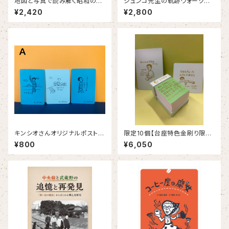
地図と写真で読み解く昭和の小
ジュンコ先生の軌跡ウォークイ
金井
ンライフ-Absolute happines
¥2,420
¥2,800
s sound-
キンシオさんオリジナルポストカ
限定10個【台座特色金刷り限定
ード 3枚セット（4種類）
版】キン・シオタニ PRESENTS
¥800
¥6,050
ムリしないけど時にがんばる日
めくりカレンダー2026