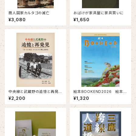
商人国家カルタゴの滅亡
おばけが家具屋に家具買いに
¥3,080
¥1,650
中央線と武蔵野の追憶と再発
絵本BOOKEND2026 絵本と
見 「思い出の風景」からはじめ
絵本研究の現在
¥2,200
¥1,320
る郷土史研究