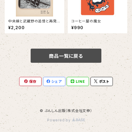
中央線と武蔵野の追憶と再発
コーヒー屋の魔女
見 「思い出の風景」からはじめ
¥2,200
¥990
る郷土史研究
商品一覧に戻る
保存
シェア
LINE
ポスト
© ぶんしん出版（株式会社文伸）
Powered by