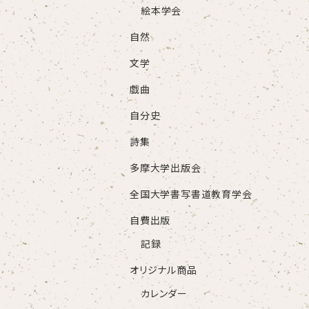
絵本学会
自然
文学
戯曲
自分史
詩集
多摩大学出版会
全国大学書写書道教育学会
自費出版
記録
オリジナル商品
カレンダー