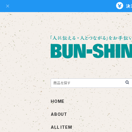
決
HOME
ABOUT
ALL ITEM