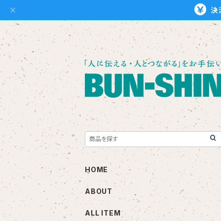
決
HOME
ABOUT
ALL ITEM