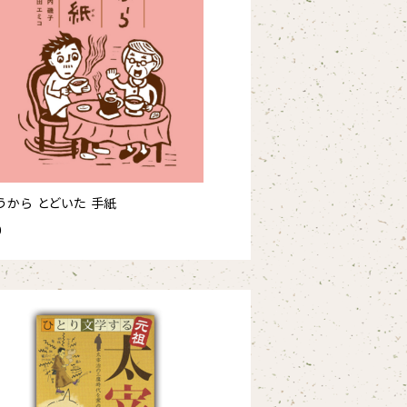
うから とどいた 手紙
0