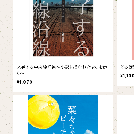
文学する中央線沿線～小説に描かれたまちを歩
どろぼ
く～
¥1,10
¥1,870