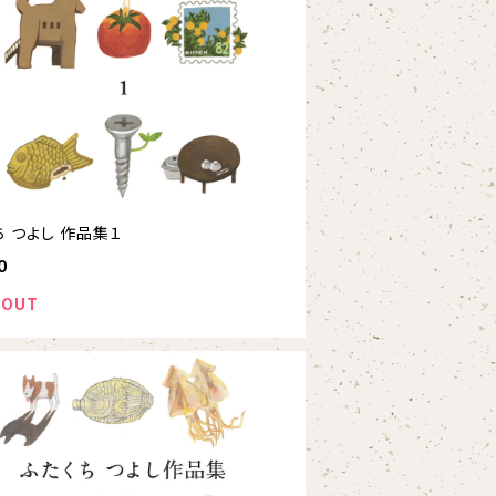
ち つよし 作品集１
0
 OUT