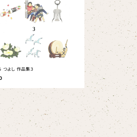
ち つよし 作品集３
0