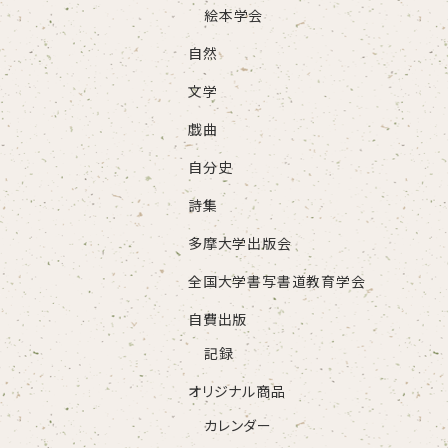
絵本学会
自然
文学
戯曲
自分史
詩集
多摩大学出版会
全国大学書写書道教育学会
自費出版
記録
オリジナル商品
カレンダー