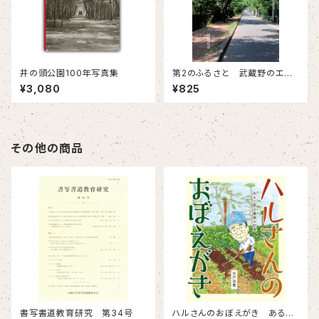
井の頭公園100年写真集
第2のふるさと 武蔵野のエコ
ランドスケープ70年 美しい緑
¥3,080
¥825
と美味しい水の保全
その他の商品
書写書道教育研究 第34号
ハルさんのおぼえがき ある三