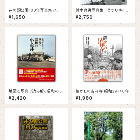
井の頭公園100年写真集 ハン
鈴木育男写真集 うつりゆく吉
ディー版
祥寺
¥1,650
¥2,750
地図と写真で読み解く昭和の小
懐かしの吉祥寺 昭和29・40年
金井
¥2,420
¥1,980