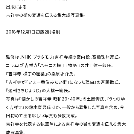
出版による
吉祥寺の街の変遷を伝える集大成写真集。
2018年12月1日初版2刷増刷
監修は、NHK「ブラタモリ」吉祥寺編の案内役、髙橋珠州彦氏。
コラムに『吉祥寺「ハモニカ横丁」物語 』の井上健一郎氏、
『吉祥寺 横丁の逆襲』の桑原才介氏、
『吉祥寺が「いま一番住みたい街」になった理由』の斉藤徹氏、
『週刊きちじょうじ』の大橋一範氏。
写真は『懐かしの吉祥寺 昭和29・40年』の土屋恂氏、『うつりゆ
く吉祥寺』の鈴木育男氏ほか、一般から募集した写真を含め、今
回初めて出る珍しい写真も多数掲載。
吉祥寺を代表する執筆陣による吉祥寺の街の変遷を伝える集大
成写真集。