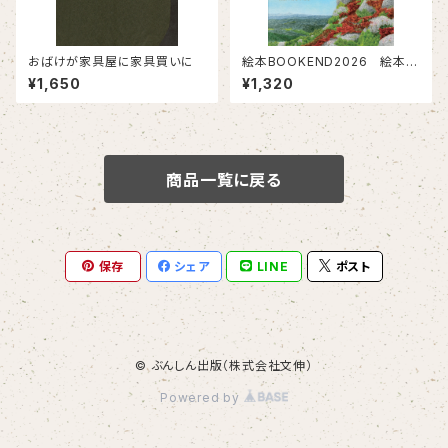
おばけが家具屋に家具買いに
絵本BOOKEND2026 絵本と
絵本研究の現在
¥1,650
¥1,320
商品一覧に戻る
保存
シェア
LINE
ポスト
© ぶんしん出版（株式会社文伸）
Powered by