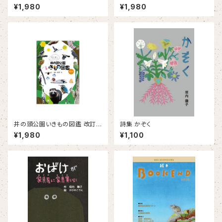
鷹の農家の記憶
¥1,980
¥1,980
井の頭公園いきもの図鑑 改訂
詩集 かぞく
版（第3刷）
¥1,980
¥1,100