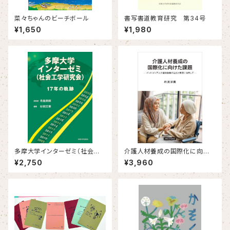
菜々ちゃんのビーチボール
書写書道教育研究 第34号
¥1,650
¥1,980
多摩大学インターゼミ（社会工
介護人材養成の国際化に向け
学研究会） 17年の軌跡
た課題 －インドネシア人介護
¥2,750
¥3,960
労働者の送出と受容に注目して
－