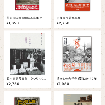
井の頭公園100年写真集 ハン
吉祥寺今昔写真集
ディー版
¥1,650
¥2,750
鈴木育男写真集 うつりゆく吉
懐かしの吉祥寺 昭和29・40年
祥寺
¥2,750
¥1,980