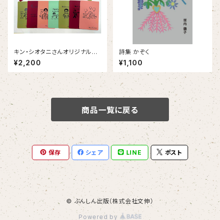
キン・シオタニさんオリジナルポ
詩集 かぞく
ストカード14枚セット
¥2,200
¥1,100
商品一覧に戻る
保存
シェア
LINE
ポスト
© ぶんしん出版（株式会社文伸）
Powered by