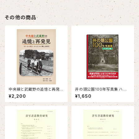
その他の商品
中央線と武蔵野の追憶と再発
井の頭公園100年写真集 ハン
見 「思い出の風景」からはじめ
ディー版
¥2,200
¥1,650
る郷土史研究