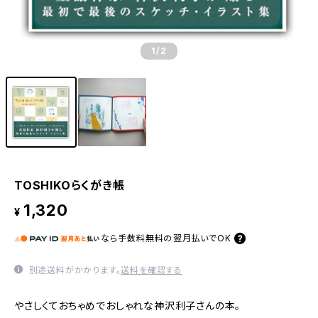
1
/2
TOSHIKOらくがき帳
1,320
¥
なら
手数料無料の
翌月払いでOK
別途送料がかかります。
送料を確認する
やさしくておちゃめでおしゃれな神沢利子さんの本。