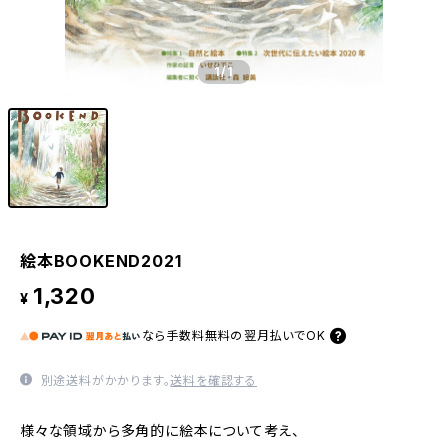
1
/1
絵本BOOKEND2021
1,320
¥
なら
手数料無料の
翌月払いでOK
別途送料がかかります。
送料を確認する
様々な領域から多角的に絵本について考え、