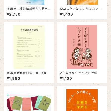
多摩学 経営情報学から見た
ゆめみたいな 思いがけない し
「多摩圏」【第2版】
あわせに 出会うおはなし
¥2,750
¥1,430
書写書道教育研究 第39号
どろぼうから とどいた 手紙
¥1,980
¥1,100