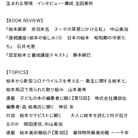
生まれる現場 インタビュー・構成 生田美秋
【BOOK REVIEW】
『絵本画家 赤羽末吉 スーホの草原にかける虹』 中山美加
『連続講座〈絵本の愉しみ〉④ 日本の絵本 昭和期の作家た
ち』 石井光恵
『認定絵本士養成講座テキスト』 藤本朝巳
【TOPICS】
絵本から新型コロナウイルスを考える─ 衛生に関する絵本と、
絵本周辺で見られた取り組み 山本美希
連載 子どもの本の編集者に聞く【第12回】 株式会社講談社
編集者・森 絵美氏に聞く 神谷 友
対談 絵本セラピストに聞く 大人に絵本を読むと何が起き
るのか 岡田達信、中山美加
連載 絵本美術館紹介【第3回】 葉祥明阿蘇美術館 ー一千年