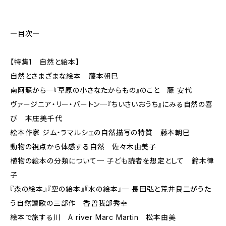
―目次―
【特集1 自然と絵本】
自然とさまざまな絵本 藤本朝巳
南阿蘇から─『草原の小さなたからもの』のこと 藤 安代
ヴァージニア・リー・バートン─『ちいさいおうち』にみる自然の喜
び 本庄美千代
絵本作家 ジム・ラマルシェの自然描写の特質 藤本朝巳
動物の視点から体感する自然 佐々木由美子
植物の絵本の分類について─ 子ども読者を想定として 鈴木律
子
『森の絵本』『空の絵本』『水の絵本』─ 長田弘と荒井良二がうた
う自然讃歌の三部作 香曽我部秀幸
絵本で旅する川 A river Marc Martin 松本由美