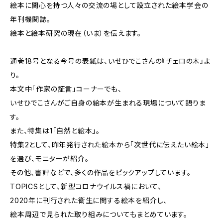
絵本に関心を持つ人々の交流の場として設立された絵本学会の
年刊機関誌。
絵本と絵本研究の現在（いま）を伝えます。
通巻18号となる今号の表紙は、いせひでこさんの『チェロの木』よ
り。
本文中「作家の証言」コーナーでも、
いせひでこさんがご自身の絵本が生まれる現場について語りま
す。
また、特集は1「自然と絵本」。
特集2として、昨年発行された絵本から「次世代に伝えたい絵本」
を選び、モニターが紹介。
その他、書評などで、多くの作品をピックアップしています。
TOPICSとして、新型コロナウイルス禍において、
2020年に刊行された衛生に関する絵本を紹介し、
絵本周辺で見られた取り組みについてもまとめています。