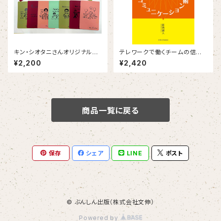
キン・シオタニさんオリジナルポ
テレワークで働くチームの信頼
ストカード14枚セット
を深めるコミュニケーション術
¥2,200
¥2,420
商品一覧に戻る
保存
シェア
LINE
ポスト
© ぶんしん出版（株式会社文伸）
Powered by