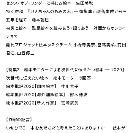
センス・オブ・ワンダーと感じる絵本 生田美秋
特別寄稿 『けんちゃんのもみの木』─ 御巣鷹山墜落事故から三
五年を経て 藤本朝巳
被災と絵本 難民絵本を読みあう・語りあう─対面からオンライ
ンまで
難民プロジェクト絵本タスクチーム 小野寺美奈、當銘美菜、前田
君江、山西優二
【特集2 絵本モニターによる次世代に伝えたい絵本 ─ 2020】
次世代に伝えたい絵本 絵本モニターの回答
絵本批評2020【国内絵本】 中川素子
絵本批評2020【海外翻訳絵本】 鈴木穂波
絵本批評2020【新人作家】 宮崎詞美
【作家の証言】
いせひでこ 木を友だちだと考えたことはありますか ─ 絵本が