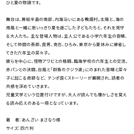
ひと夏の物語です。
舞台は、房総半島の南部、内海沿いにある鴨畑村。太陽と、海の
南風と一緒に思いっきり夏を過ごした子どもたちと、それを見守
る大人たち。 主な登場人物は、主人公である小学六年生の音晴、
そして仲間の吾郎、良男、克也、ひろみ、東京から夏休みに帰省し
てきた六年生の菜々子。
彼らを中心に、怪物アワビとの格闘、臨海学校の六年生との交流、
赤パンとの決闘、台風と「群青のクジラ波」にのまれた音晴と菜々
子に起こる奇跡など、 テンポ良くストーリーが展開され、読者の
共感を深めていきます。
児童文学という位置付けですが、大人が読んでも懐かしさを覚え
る読み応えのある一冊となっています。
著 者：あんざい まさなり様
サイズ：四六判