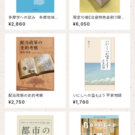
多摩学への試み 多摩地域研
限定10個【台座特色金刷り限定
究
版】キン・シオタニ PRESENTS
¥2,860
¥6,050
ムリしないけど時にがんばる日
めくりカレンダー2026
配当政策の史的考察
いにしへの空もよう 平家物語
¥2,750
¥1,760