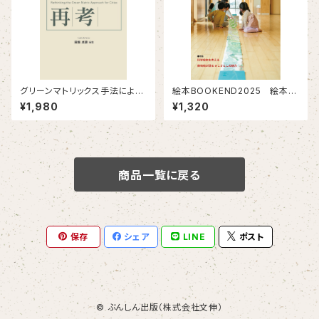
グリーンマトリックス手法による
絵本BOOKEND2025 絵本と
都市の再考
絵本研究の現在
¥1,980
¥1,320
商品一覧に戻る
保存
シェア
LINE
ポスト
© ぶんしん出版（株式会社文伸）