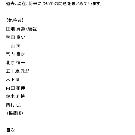
過去、現在、将来についての問題をまとめています。
【執筆者】
田畑 貞壽（編著）
稗田 泰史
平山 実
宮内 泰之
北原 恒一
五十嵐 政郎
木下 剛
内田 和伸
鈴木 利博
西村 弘
（掲載順）
目次